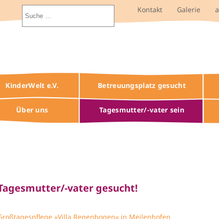
Kontakt
Galerie
KinderWelt e.V.
Betreuungsplatz gesucht
Über uns
Tagesmutter/-vater sein
tseite
Tagesmutter/-vater
gesucht!
Großtagespflege »Villa Regenbogen« in Meilenhofen