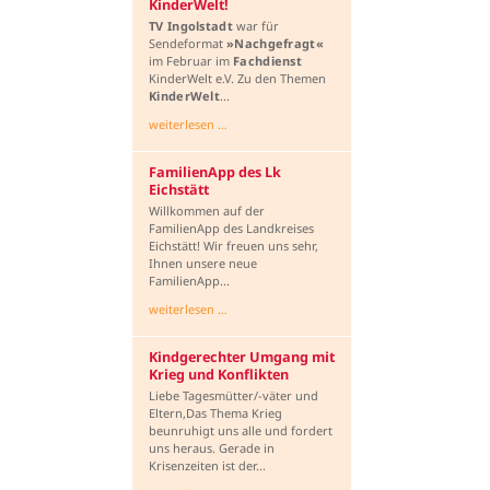
KinderWelt!
TV Ingolstadt
war für
Sendeformat
»Nachgefragt«
im Februar im
Fachdienst
KinderWelt e.V. Zu den Themen
KinderWelt
...
weiterlesen …
FamilienApp des Lk
Eichstätt
Willkommen auf der
FamilienApp des Landkreises
Eichstätt! Wir freuen uns sehr,
Ihnen unsere neue
FamilienApp...
weiterlesen …
Kindgerechter Umgang mit
Krieg und Konflikten
Liebe Tagesmütter/-väter und
Eltern,Das Thema Krieg
beunruhigt uns alle und fordert
uns heraus. Gerade in
Krisenzeiten ist der...