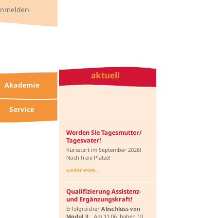
anmelden
aktuell
Akademie
Service
Werden Sie Tagesmutter/
Tagesvater!
Kursstart im September 2026!
Noch freie Plätze!
weiterlesen …
Qualifizierung Assistenz-
und Ergänzungskraft!
Erfolgreicher
Abschluss von
Modul 3
. Am 11.06. haben 10