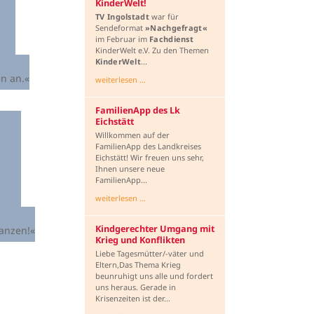
KinderWelt!
TV Ingolstadt
war für
Sendeformat
»Nachgefragt«
im Februar im
Fachdienst
KinderWelt e.V. Zu den Themen
KinderWelt
...
en an.«
weiterlesen …
FamilienApp des Lk
Eichstätt
Willkommen auf der
FamilienApp des Landkreises
Eichstätt! Wir freuen uns sehr,
Ihnen unsere neue
FamilienApp...
weiterlesen …
Kindgerechter Umgang mit
tanzen!«
Krieg und Konflikten
Liebe Tagesmütter/-väter und
Eltern,Das Thema Krieg
beunruhigt uns alle und fordert
uns heraus. Gerade in
Krisenzeiten ist der...