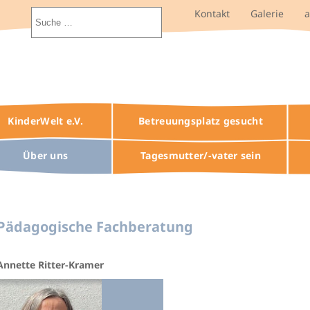
Kontakt
Galerie
KinderWelt e.V.
Betreuungsplatz gesucht
Über uns
Tagesmutter/-vater sein
tseite
Pädagogische Fachberatung
Annette Ritter-Kramer