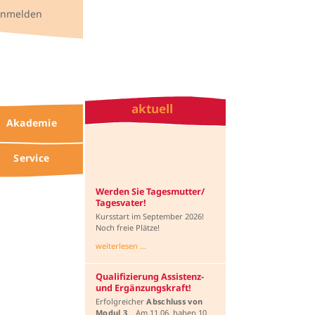
anmelden
aktuell
Akademie
Service
Werden Sie Tagesmutter/
Tagesvater!
Kursstart im September 2026!
Noch freie Plätze!
weiterlesen …
Qualifizierung Assistenz-
und Ergänzungskraft!
Erfolgreicher
Abschluss von
Modul 3
. Am 11.06. haben 10