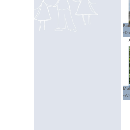
Päd
»Da
Mob
»Wa