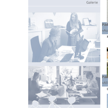
Galerie
Päd
»Au
Päd
»Al